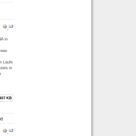
NA in
, was
m Laufe
tets in
n
407 KB
se