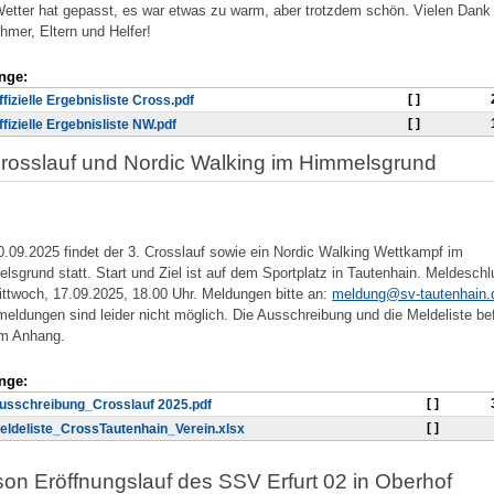
etter hat gepasst, es war etwas zu warm, aber trotzdem schön. Vielen Dank 
ehmer, Eltern und Helfer!
nge:
[ ]
ffizielle Ergebnisliste Cross.pdf
[ ]
ffizielle Ergebnisliste NW.pdf
Crosslauf und Nordic Walking im Himmelsgrund
.09.2025 findet der 3. Crosslauf sowie ein Nordic Walking Wettkampf im
lsgrund statt. Start und Ziel ist auf dem Sportplatz in Tautenhain. Meldeschl
ittwoch, 17.09.2025, 18.00 Uhr. Meldungen bitte an:
meldung@sv-tautenhain.
eldungen sind leider nicht möglich. Die Ausschreibung und die Meldeliste be
im Anhang.
nge:
[ ]
usschreibung_Crosslauf 2025.pdf
[ ]
eldeliste_CrossTautenhain_Verein.xlsx
son Eröffnungslauf des SSV Erfurt 02 in Oberhof