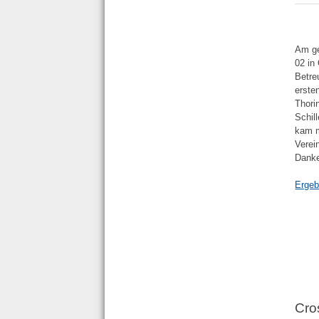
Am ge
02 in
Betre
erste
Thori
Schil
kam m
Verei
Danke
Ergeb
Cro