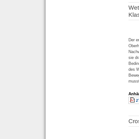
Wet
Kla
Der e
Oberh
Nachw
sie d
Bedin
des W
Beweg
musst
Anhä
2
Cro