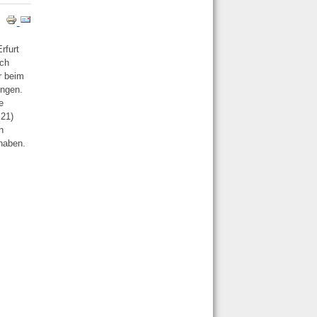
rfurt
ich
r beim
ingen.
e
 21)
n
 haben.