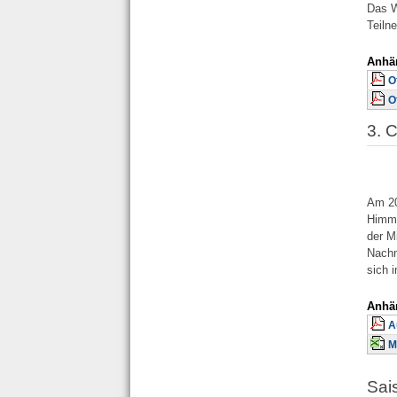
Das W
Teiln
Anhä
O
O
3. 
Am 20
Himme
der M
Nachm
sich 
Anhä
A
M
Sai