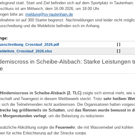
lsgrund statt. Start und Ziel befinden sich auf dem Sportplatz in Tautenhain.
schluss ist am Mittwoch, dem 16.09.2026, um 18.00 Uhr.
ngen bitte an:
meldung@sv-tautenhain.de
eilnahme ist auf 300 Starter begrenzt. Nachmeldungen sind leider nicht möglic
usschreibung und die Meldeliste befinden sich im Anhang.
nge:
[ ]
usschreibung_Crosslauf_2026.pdf
[ ]
eldeliste_Crosslauf_2026.xlsx
derniscross in Scheibe-Alsbach: Starke Leistungen t
ze
m
Hinderniscross in Scheibe-Alsbach (2. TLC)
zeigte sich einmal mehr, wie v
nschaft und Teamgeist in diesem Wettbewerb steckt. Trotz
sehr heißem Wet
n sich die Teilnehmenden nicht ausbremsen. Die Organisatoren hatten vorgeso
trecke lag größtenteils im Schatten
, und
das Rennen wurde bewusst in d
n Morgenstunden verlegt
, um die Belastung zu reduzieren.
usätzliche Abkühlung sorgte die
Feuerwehr
, die mit Wassernebel und kühlen
en für echte Erleichterung auf der Strecke sorgte.