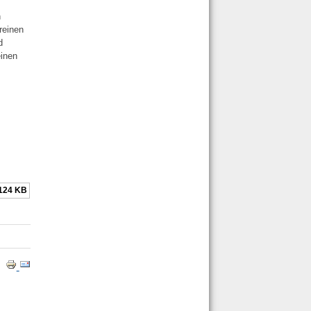
n
reinen
d
einen
124 KB