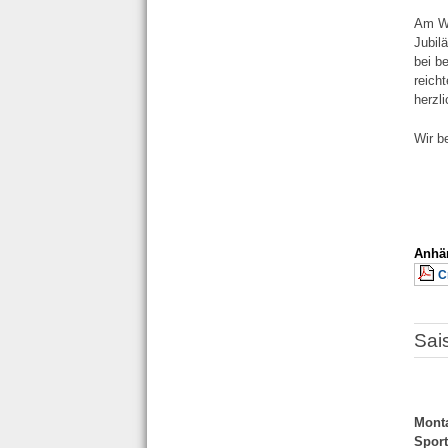
Am We
Jubil
bei b
reich
herzl
Wir b
Anhä
C
Sai
Monta
Sport