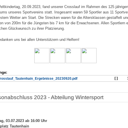
ltkindertag, 20.09.2023, fand unserer Crosslauf im Rahmen des 125 jährige
äums unseres Sportvereins statt. Insgesamt waren 59 Sportler aus 11 Sportve
estem Wetter am Start. Die Strecken waren für die Altersklassen gestaffelt un
ten von 200m für die Jüngsten bis 7 km für die Erwachsenen. Allen Sportlern 
ichen Glückwunsch zu ihrer Platzierung.
edanken uns bei allen Unterstützern und Helfern!
nge:
[ ]
rosslauf_Tautenhain_Ergebnisse_20230920.pdf
sonabschluss 2023 - Abteilung Wintersport
g, 03.07.2023 ab 16:00 Uhr
platz Tautenhain