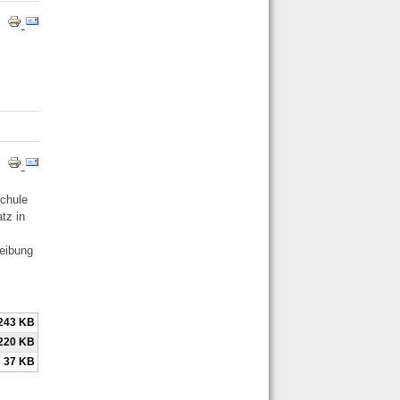
schule
atz in
reibung
243 KB
220 KB
37 KB