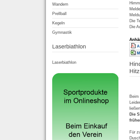
Himme
Wandern
Melde
Prellball
Meldu
Die T
Kegeln
Die A
Gymnastik
Anhä
Laserbiathlon
A
M
Laserbiathlon
Hin
Hit
Bei
Leide
ließe
Die S
frühe
Für z
Dusch