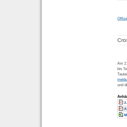
Offiz
Cro
Am 21
bis S
Taute
meldu
und d
Anhä
2
A
M