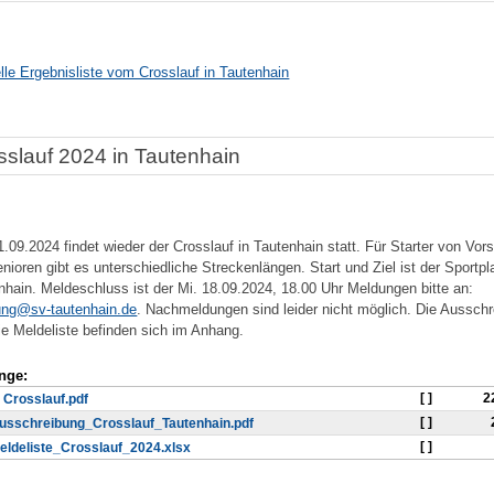
elle Ergebnisliste vom Crosslauf in Tautenhain
sslauf 2024 in Tautenhain
.09.2024 findet wieder der Crosslauf in Tautenhain statt. Für Starter von Vor
enioren gibt es unterschiedliche Streckenlängen. Start und Ziel ist der Sportpl
nhain. Meldeschluss ist der Mi. 18.09.2024, 18.00 Uhr Meldungen bitte an:
ng@sv-tautenhain.de
. Nachmeldungen sind leider nicht möglich. Die Aussch
ie Meldeliste befinden sich im Anhang.
nge:
[ ]
2
. Crosslauf.pdf
[ ]
usschreibung_Crosslauf_Tautenhain.pdf
[ ]
eldeliste_Crosslauf_2024.xlsx