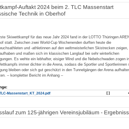
tkampf-Auftakt 2024 beim 2. TLC Massenstart
ssische Technik in Oberhof
rste Skiwettkampf für das neue Jahr 2024 fand in der LOTTO Thüringen ARE
of statt. Zwischen zwei World-Cup Wochenenden durften heute die
uchsathleten und -athletinnen auf den weltmeisterlichen Skistrecken zeigen
raufhaben und maßen sich im klassischen Langlauf bei sehr winterlichen
gungen. Es wehte ein lebhafter, eisiger Wind und die Nebelschwaden zogen i
ettkampfs immer dichter in die Arena, sodass die Sportler und Sportlerinnen s
ung bleiben oder sich gut geschützt in den Tunnelgängen der Arena aufhalte
en. -- kompletter Bericht im Anhang --
nge:
[ ]
TLC-Massenstart_KT_2024.pdf
sslauf zum 125-jährigen Vereinsjubiläum - Ergebnis