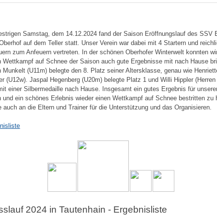
strigen Samstag, dem 14.12.2024 fand der Saison Eröffnungslauf des SSV E
 Oberhof auf dem Teller statt. Unser Verein war dabei mit 4 Startern und reichl
uern zum Anfeuern vertreten. In der schönen Oberhofer Winterwelt konnten wi
n Wettkampf auf Schnee der Saison auch gute Ergebnisse mit nach Hause br
n Munkelt (U11m) belegte den 8. Platz seiner Altersklasse, genau wie Henriett
ler (U12w). Jaspal Hegenberg (U20m) belegte Platz 1 und Willi Hippler (Herren
it einer Silbermedaille nach Hause. Insgesamt ein gutes Ergebnis für unsere
n und ein schönes Erlebnis wieder einen Wettkampf auf Schnee bestritten zu
 auch an die Eltern und Trainer für die Unterstützung und das Organisieren.
nisliste
sslauf 2024 in Tautenhain - Ergebnisliste