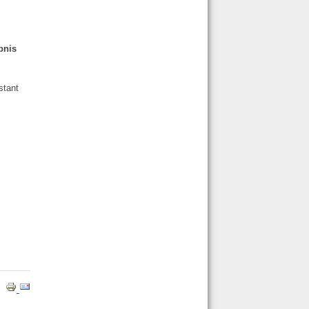
bnis
stant
d