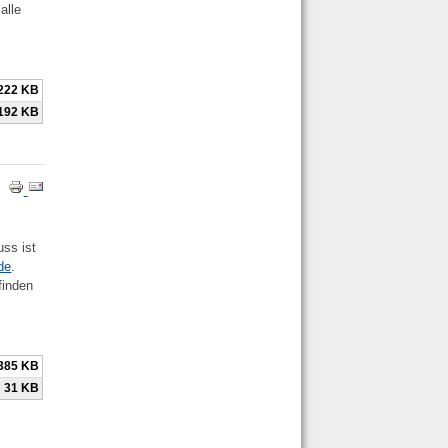
alle
222 KB
192 KB
uss ist
de
.
finden
385 KB
31 KB