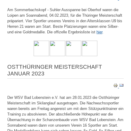
Am Sommerbachskopf - Suhler Ausspanne bei Oberhof waren die
Loipen am Soannabend, 04.02.2023, für die Thüringer Meisterschaft
präpariert. Vier Sportler unseres Vereins in den Altersklassen U9 bis
Herren 21 waren am Start. Beste Platzierungen waren eine Silber-
und eine Goldmedallie. Die offizelle Ergebnisliste ist
hier
.
OSTTHÜRINGER MEISTERSCHAFT
JANUAR 2023
Der WSV Bad Lobenstein e.V. hat am 28.01.2023 die Ostthüringer
Meisterschaft im Skilanglauf ausgetragen. Die Nachwuchssportler
waren bereits am Freitag angereist um mit dem Stützpunkttrainer ein
Training zu absolvieren. Der abschließende Höhepunkt war die
Übernachtung in der Schanzenbaude vom WSV Bad Lobenstein. Am
Sonnabend waren dann von unserem Verein 16 Sportler am Start.
Die Medallienbilanz kann sich sehen lassen: 5x Gold, 5x Silber und